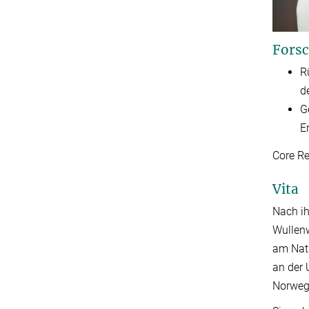
Forsc
R
d
G
E
Core R
Vita
Nach ih
Wullen
am Nati
an der 
Norweg