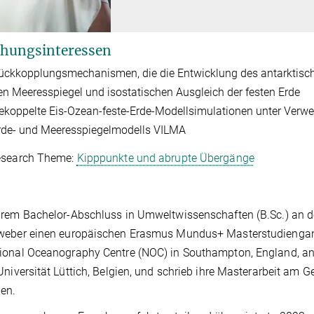
hungsinteressen
ückkopplungsmechanismen, die die Entwicklung des antarktische
en Meeresspiegel und isostatischen Ausgleich der festen Erde
ekoppelte Eis-Ozean-feste-Erde-Modellsimulationen unter Verw
rde- und Meeresspiegelmodells VILMA
esearch Theme:
Kipppunkte und abrupte Übergänge
rem Bachelor-Abschluss in Umweltwissenschaften (B.Sc.) an der
weber einen europäischen Erasmus Mundus+ Masterstudiengang
onal Oceanography Centre (NOC) in Southampton, England, an 
Universität Lüttich, Belgien, und schrieb ihre Masterarbeit am G
en.