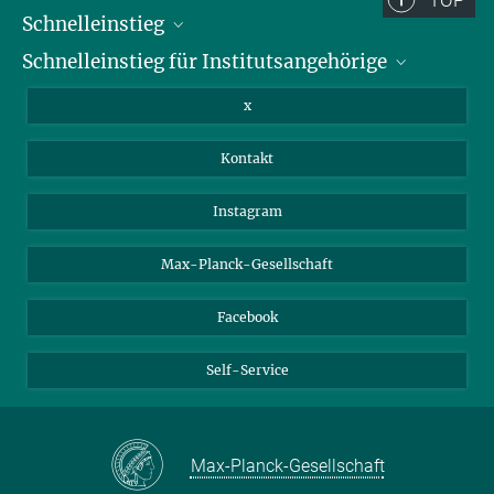
Schnelleinstieg
Schnelleinstieg für Institutsangehörige
Bibliothek
Stellenangebote
Intranet
x
Webmail
Kontakt
Nextcloud
Travel Magic
Instagram
Max-Planck-Gesellschaft
Facebook
Self-Service
Max-Planck-Gesellschaft