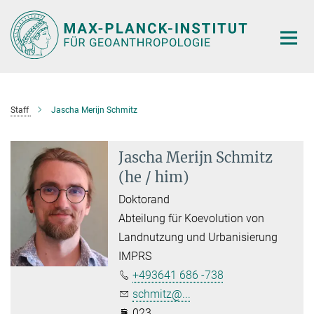
Hauptinhalt
Staff
Jascha Merijn Schmitz
Jascha Merijn Schmitz
(he / him)
Doktorand
Abteilung für Koevolution von
Landnutzung und Urbanisierung
IMPRS
+493641 686 -738
schmitz@...
023