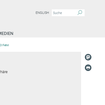
ENGLISH
MEDIEN
El Fehri
phäre