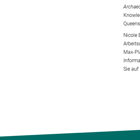
Archae
Knowled
Queensl
Nicole 
Arbeits
Max-Pla
Informa
Sie auf