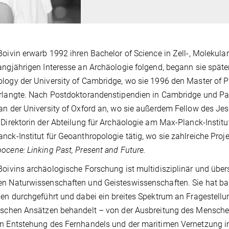
Boivin
erwarb 1992 ihren Bachelor of Science in Zell-, Molekular
angjährigen Interesse an Archäologie folgend, begann sie spät
logy der University of Cambridge, wo sie 1996 den Master of P
rlangte. Nach Postdoktorandenstipendien in Cambridge und Pari
an der University of Oxford an, wo sie außerdem Fellow des Je
 Direktorin der Abteilung für
Archäologie am Max-Planck-Institut 
nck-Institut für Geoanthropologie tätig, wo sie zahlreiche Proj
ocene: Linking Past, Present and Future
.
Boivins archäologische Forschung ist multidisziplinär und übers
n Naturwissenschaften und Geisteswissenschaften. Sie hat ba
ien durchgeführt und dabei ein breites Spektrum an Fragestell
ischen Ansätzen behandelt – von der Ausbreitung des Menschen
n Entstehung des Fernhandels und der maritimen Vernetzung im 