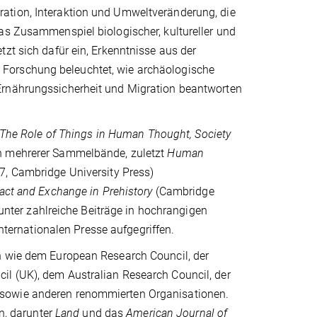
ation, Interaktion und Umweltveränderung, die
as Zusammenspiel biologischer, kultureller und
zt sich dafür ein, Erkenntnisse aus der
Forschung beleuchtet, wie archäologische
Ernährungssicherheit und Migration beantworten
: The Role of Things in Human Thought, Society
in mehrerer Sammelbände, zuletzt
Human
7, Cambridge University Press)
tact and Exchange in Prehistory
(Cambridge
arunter zahlreiche Beiträge in hochrangigen
 internationalen Presse aufgegriffen.
en wie dem European Research Council, der
il (UK), dem Australian Research Council, der
 sowie anderen renommierten Organisationen.
en, darunter
Land
und das
American Journal of