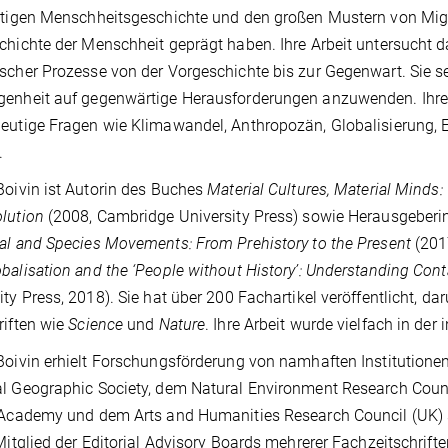
stigen Menschheitsgeschichte und den großen Mustern von Migr
chichte der Menschheit geprägt haben. Ihre Arbeit untersucht d
scher Prozesse von der Vorgeschichte bis zur Gegenwart. Sie set
enheit auf gegenwärtige Herausforderungen anzuwenden. Ihre 
eutige Fragen wie Klimawandel, Anthropozän, Globalisierung, 
.
Boivin ist Autorin des Buches
Material Cultures, Material Minds
lution
(2008, Cambridge University Press) sowie Herausgeber
al and Species Movements: From Prehistory to the Present
(201
balisation and the ‘People without History’: Understanding Con
ity Press, 2018). Sie hat über 200 Fachartikel veröffentlicht, d
riften wie
Science
und
Nature
. Ihre Arbeit wurde vielfach in der
Boivin erhielt Forschungsförderung von namhaften Institution
l Geographic Society, dem Natural Environment Research Counc
 Academy und dem Arts and Humanities Research Council (UK)
 Mitglied der Editorial Advisory Boards mehrerer Fachzeitschrift