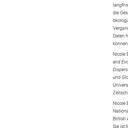
langfri
die Ges
ökologi
Vergang
Daten h
können
Nicole 
and Evo
Dispers
und
Glo
Univers
Zeitsch
Nicole 
Nationa
British
Sie ist