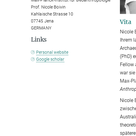
Max-Planck-Institut für Geoanthropologie
Prof. Nicole Boivin
Kahlaische Strasse 10
Vita
07745 Jena
GERMANY
Nicole 
Links
Ihrem l
Archaeo
Personal website
(PhD) e
Google scholar
Fellow 
war sie
Max-Pla
Anthrop
Nicole 
zwische
Austral
theoret
spätere