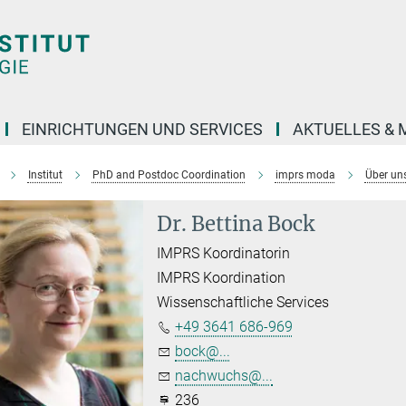
EINRICHTUNGEN UND SERVICES
AKTUELLES & 
Institut
PhD and Postdoc Coordination
imprs moda
Über un
Dr. Bettina Bock
IMPRS Koordinatorin
IMPRS Koordination
Wissenschaftliche Services
+49 3641 686-969
bock@...
nachwuchs@...
236