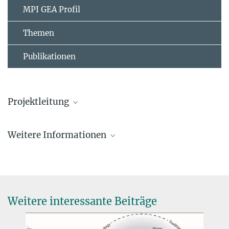
MPI GEA Profil
Themen
Publikationen
Projektleitung
Georg N. Schäfer
Weitere Informationen
Doktorand
schaefer@...
Webseite Hiding in Plains Sight
© Hans Sell
Weitere interessante Beiträge