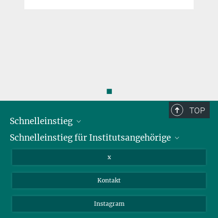
◼
TOP
Schnelleinstieg
Schnelleinstieg für Institutsangehörige
Bibliothek
Stellenangebote
Intranet
x
Webmail
Kontakt
Nextcloud
Travel Magic
Instagram