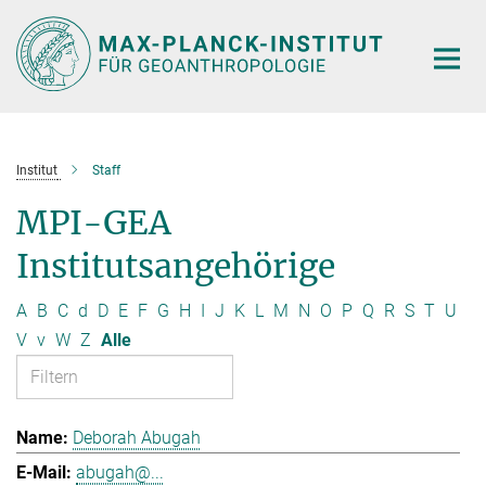
Hauptinhalt
Institut
Staff
MPI-GEA
Institutsangehörige
A
B
C
d
D
E
F
G
H
I
J
K
L
M
N
O
P
Q
R
S
T
U
V
v
W
Z
Alle
Deborah Abugah
abugah@...