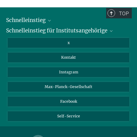
und sind daher möglicherweise nicht vollständig.
TOP
Schnelleinstieg
Schnelleinstieg für Institutsangehörige
Bibliothek
Stellenangebote
Intranet
x
Webmail
Kontakt
Nextcloud
Travel Magic
Instagram
Max-Planck-Gesellschaft
Facebook
Self-Service