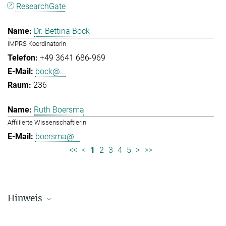
ResearchGate
Dr. Bettina Bock
IMPRS Koordinatorin
+49 3641 686-969
bock@...
236
Ruth Boersma
Affiliierte Wissenschaftlerin
boersma@...
<<
<
1
2
3
4
5
>
>>
Hinweis
Die Personallisten werden in regelmäßigen Abständen aktualisiert