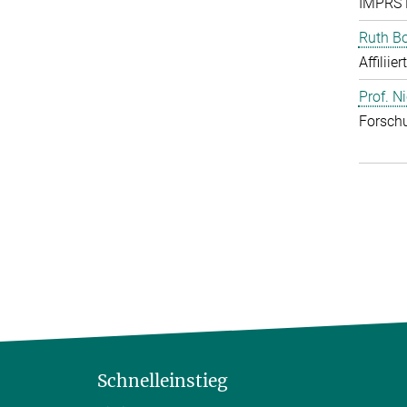
IMPRS 
Ruth B
Affiliie
Prof. N
Forschu
Schnelleinstieg