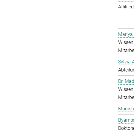
Affiliie
Mariya
Wissens
Mitarbe
Sylvia 
Abteilu
Dr. Mad
Wissens
Mitarbe
Monish
Byamba
Doktor