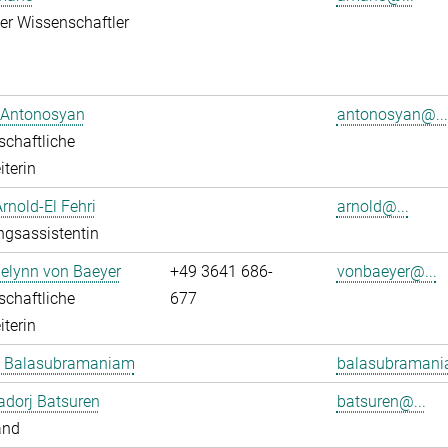
rter Wissenschaftler
 Antonosyan
antonosyan@...
chaftliche
iterin
Arnold-El Fehri
arnold@...
ngsassistentin
elynn von Baeyer
+49 3641 686-
vonbaeyer@...
chaftliche
677
iterin
 Balasubramaniam
balasubramani
dorj Batsuren
batsuren@...
and