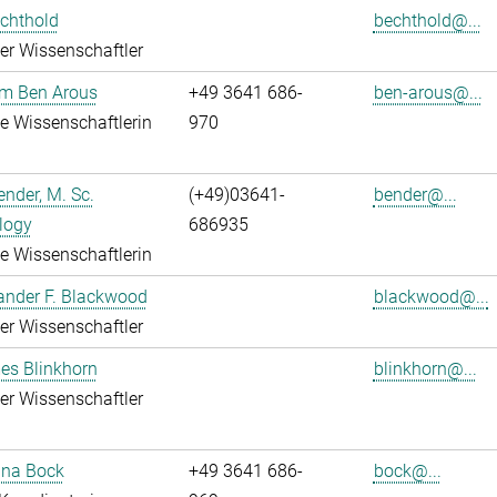
chthold
bechthold@...
rter Wissenschaftler
em Ben Arous
+49 3641 686-
ben-arous@...
rte Wissenschaftlerin
970
nder, M. Sc.
(+49)03641-
bender@...
logy
686935
rte Wissenschaftlerin
ander F. Blackwood
blackwood@...
rter Wissenschaftler
es Blinkhorn
blinkhorn@...
rter Wissenschaftler
tina Bock
+49 3641 686-
bock@...