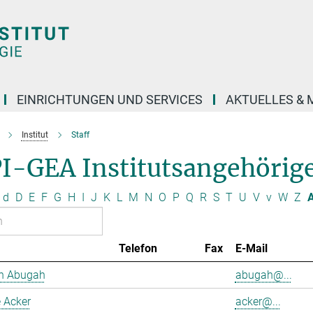
EINRICHTUNGEN UND SERVICES
AKTUELLES & 
Institut
Staff
I-GEA Institutsangehörig
d
D
E
F
G
H
I
J
K
L
M
N
O
P
Q
R
S
T
U
V
v
W
Z
A
Telefon
Fax
E-Mail
h Abugah
abugah@...
 Acker
acker@...