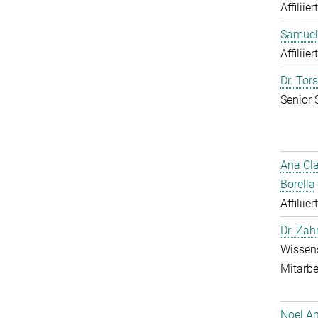
Affiliie
Samuel
Affiliie
Dr. Tor
Senior 
Ana Cl
Borella
Affiliie
Dr. Zah
Wissens
Mitarbe
Noel A