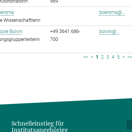
Koordinatorin
969
oersma
boersma@...
rte Wissenschaftlerin
icole Boivin
+49 3641 686-
boivin@...
ngsgruppenleiterin
700
<<
<
1
2
3
4
5
>
>
Schnelleinstieg für
Institutsangehörige