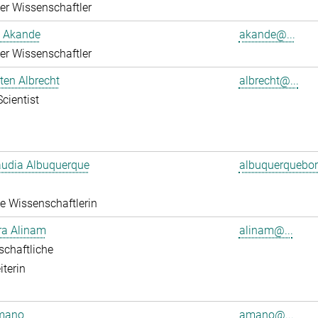
rter Wissenschaftler
 Akande
akande@...
rter Wissenschaftler
sten Albrecht
albrecht@...
Scientist
audia Albuquerque
albuquerquebore
rte Wissenschaftlerin
ra Alinam
alinam@...
chaftliche
iterin
mano
amano@...