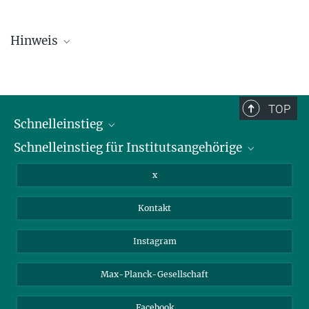
Hinweis
Die Personallisten werden in regelmäßigen Abständen aktualisiert
und sind daher möglicherweise nicht vollständig.
TOP
Schnelleinstieg
Schnelleinstieg für Institutsangehörige
Bibliothek
Stellenangebote
Intranet
x
Webmail
Kontakt
Nextcloud
Travel Magic
Instagram
Max-Planck-Gesellschaft
Facebook