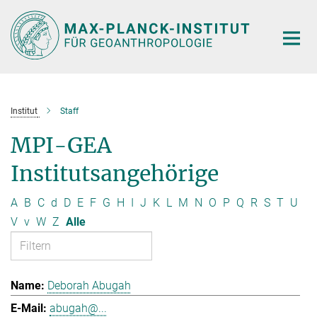
Hauptinhalt
Institut
Staff
MPI-GEA
Institutsangehörige
A
B
C
d
D
E
F
G
H
I
J
K
L
M
N
O
P
Q
R
S
T
U
V
v
W
Z
Alle
Deborah Abugah
abugah@...