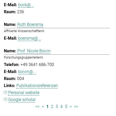
bock@...
236
Ruth Boersma
Affiliierte Wissenschaftlerin
boersma@...
Prof. Nicole Boivin
Forschungsgruppenleiterin
+49 3641 686-700
boivin@...
004
Publikationsreferenzen
Personal website
Google scholar
<<
<
1
2
3
4
5
>
>>