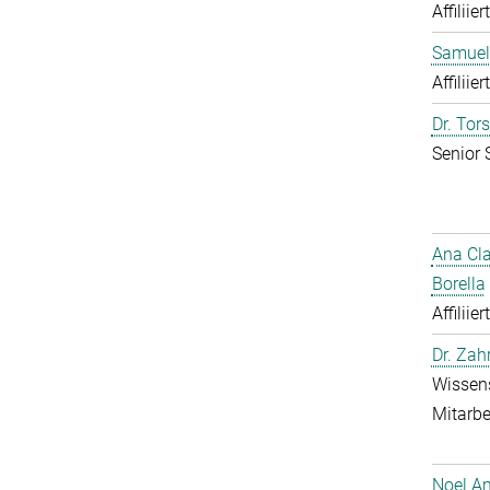
Affiliie
Samuel
Affiliie
Dr. Tor
Senior 
Ana Cl
Borella
Affiliie
Dr. Zah
Wissens
Mitarbe
Noel A