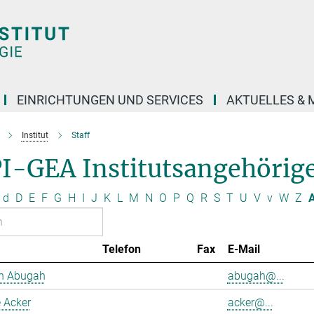
EINRICHTUNGEN UND SERVICES
AKTUELLES & 
Institut
Staff
I-GEA Institutsangehörig
d
D
E
F
G
H
I
J
K
L
M
N
O
P
Q
R
S
T
U
V
v
W
Z
A
Telefon
Fax
E-Mail
h Abugah
abugah@...
 Acker
acker@...