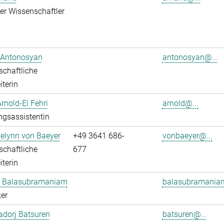
rter Wissenschaftler
 Antonosyan
antonosyan@...
chaftliche
iterin
Arnold-El Fehri
arnold@...
ngsassistentin
elynn von Baeyer
+49 3641 686-
vonbaeyer@...
chaftliche
677
iterin
 Balasubramaniam
balasubramania
er
dorj Batsuren
batsuren@...