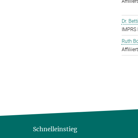
Affiliie
Dr. Bet
IMPRS 
Ruth B
Affiliie
Schnelleinstieg