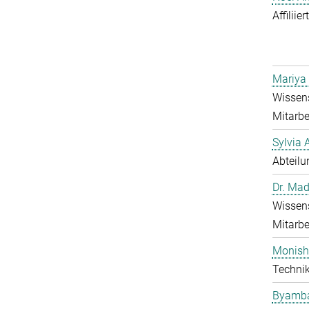
Affiliie
Mariya
Wissens
Mitarbe
Sylvia 
Abteilu
Dr. Mad
Wissens
Mitarbe
Monish
Technik
Byamba