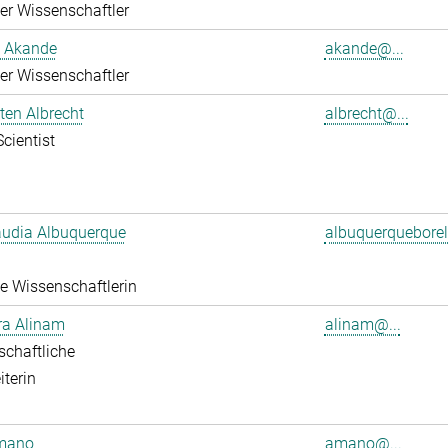
rter Wissenschaftler
 Akande
akande@...
rter Wissenschaftler
sten Albrecht
albrecht@...
Scientist
audia Albuquerque
albuquerqueborel
rte Wissenschaftlerin
ra Alinam
alinam@...
chaftliche
iterin
mano
amano@...