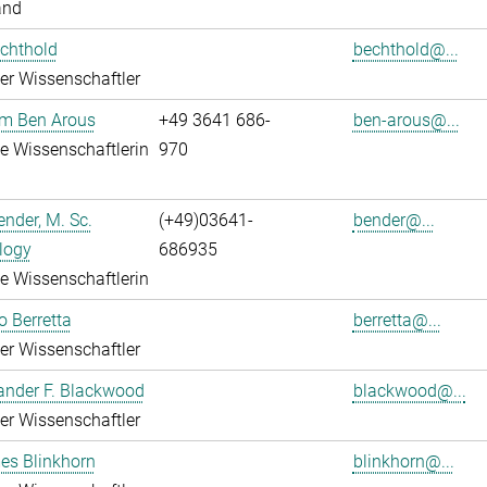
and
chthold
bechthold@...
rter Wissenschaftler
em Ben Arous
+49 3641 686-
ben-arous@...
rte Wissenschaftlerin
970
nder, M. Sc.
(+49)03641-
bender@...
logy
686935
rte Wissenschaftlerin
o Berretta
berretta@...
rter Wissenschaftler
ander F. Blackwood
blackwood@...
rter Wissenschaftler
es Blinkhorn
blinkhorn@...