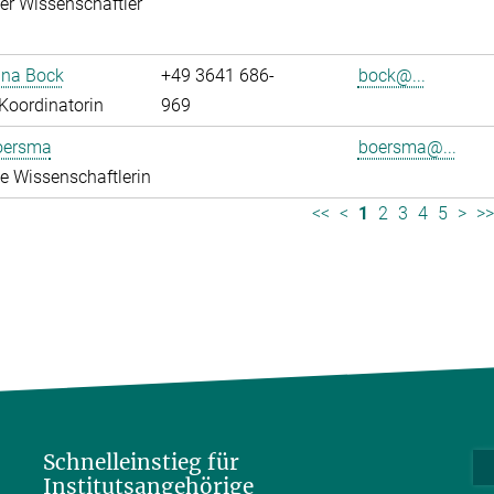
rter Wissenschaftler
tina Bock
+49 3641 686-
bock@...
Koordinatorin
969
oersma
boersma@...
rte Wissenschaftlerin
<<
<
1
2
3
4
5
>
>
Schnelleinstieg für
Institutsangehörige