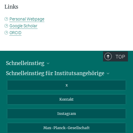
Links
Personal Webpage
Google Scholar
ORCID
TOP
Schnelleinstieg
Schnelleinstieg für Institutsangehörige
Bibliothek
Stellenangebote
Intranet
x
Webmail
Kontakt
Nextcloud
Travel Magic
Instagram
Max-Planck-Gesellschaft