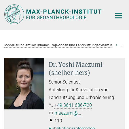
Hauptinhalt
Modellierung antiker urbaner Trajektorien und Landnutzungsdynamik
Dr. 
Dr. Yoshi Maezumi
(she|her|hers)
Senior Scientist
Abteilung für Koevolution von
Landnutzung und Urbanisierung
+49 3641 686-720
maezumi@...
119
Publikationsreferenzen