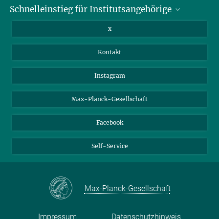
Schnelleinstieg für Institutsangehörige
Bibliothek
Stellenangebote
Intranet
x
Webmail
Kontakt
Nextcloud
Travel Magic
Instagram
Max-Planck-Gesellschaft
Facebook
Self-Service
Max-Planck-Gesellschaft
Impressum
Datenschutzhinweis