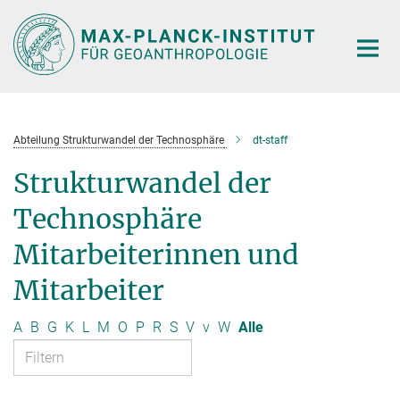
Hauptinhalt
Abteilung Strukturwandel der Technosphäre
dt-staff
Strukturwandel der
Technosphäre
Mitarbeiterinnen und
Mitarbeiter
A
B
G
K
L
M
O
P
R
S
V
v
W
Alle