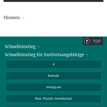
Hinweis
Die Übersichtsliste wird in regelmäßigen Abständen aktualisiert und
kann deswegen unvollständig sein.
TOP
Schnelleinstieg
Schnelleinstieg für Institutsangehörige
Bibliothek
Stellenangebote
Intranet
x
Webmail
Kontakt
Nextcloud
Travel Magic
Instagram
Max-Planck-Gesellschaft