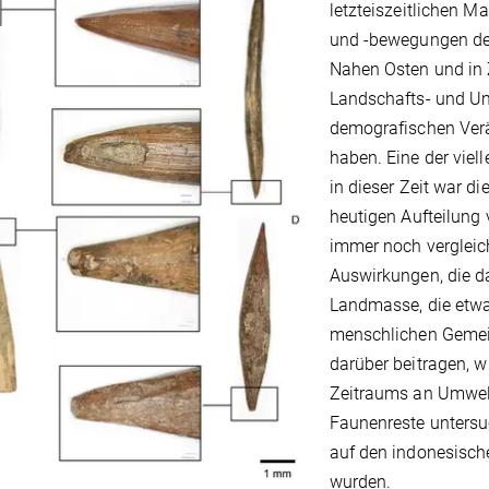
letzteiszeitlichen
Max
und -bewegungen der
Nahen Osten und in 
Landschafts- und U
demografischen Verä
haben. Eine der vie
in dieser Zeit war d
heutigen
Aufteilung
immer noch vergleic
Auswirkungen, die d
Landmasse, die etwa 
menschlichen Gemein
darüber beitragen, 
Zeitraums an Umwel
Faunenreste untersu
auf den indonesisch
wurden.