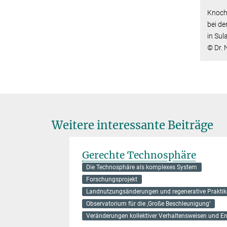
Knoch
bei d
in Sul
© Dr.
Weitere interessante Beiträge
Gerechte Technosphäre
Die Technosphäre als komplexes System
Forschungsprojekt
Landnutzungsänderungen und regenerative Prakti
Observatorium für die ‚Große Beschleunigung‘
Veränderungen kollektiver Verhaltensweisen und E