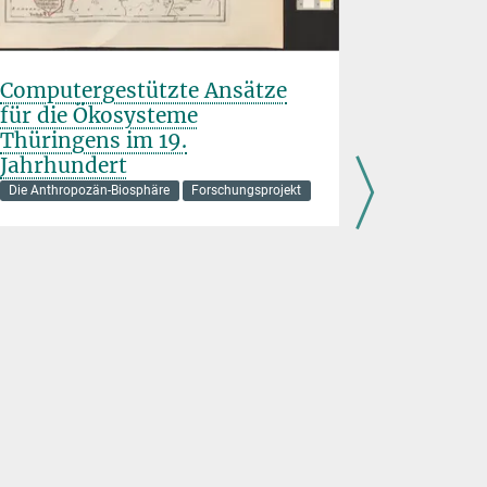
Computergestützte Ansätze
Stabilis
für die Ökosysteme
von Ami
Thüringens im 19.
Indikato
Jahrhundert
trophisc
Nahrung
Die Anthropozän-Biosphäre
Forschungsprojekt
Die Anthropo