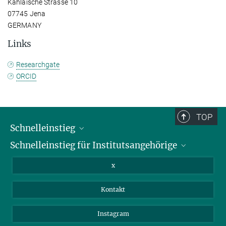
Kahlaische Strasse 10
07745 Jena
GERMANY
Links
Researchgate
ORCID
TOP
Schnelleinstieg
Schnelleinstieg für Institutsangehörige
Bibliothek
Stellenangebote
Intranet
x
Webmail
Kontakt
Nextcloud
Travel Magic
Instagram