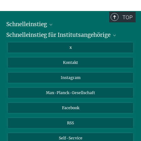
Presse- und Öffentlichkeitsarbeit
+49 3641 686-950
TOP
+49 3641 686-606
Schnelleinstieg
presse@...
Schnelleinstieg für Institutsangehörige
Bibliothek
Max-Planck-Institut für Geoanthropologie, Kahlaische Straße 10,
07745 Jena
Stellenangebote
Intranet
x
Webmail
Kontakt
Nextcloud
Travel Magic
Instagram
Max-Planck-Gesellschaft
Facebook
RSS
Self-Service