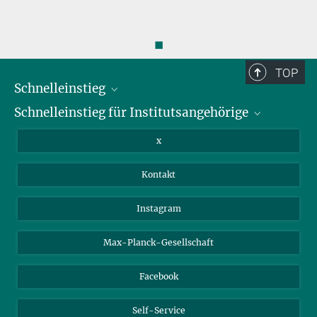
◼
TOP
Schnelleinstieg
Schnelleinstieg für Institutsangehörige
Bibliothek
Stellenangebote
Intranet
x
Webmail
Kontakt
Nextcloud
Travel Magic
Instagram
Max-Planck-Gesellschaft
Facebook
Self-Service