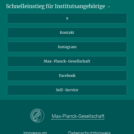
Schnelleinstieg für Institutsangehörige
Bibliothek
Stellenangebote
Intranet
x
Webmail
Kontakt
Nextcloud
Travel Magic
Instagram
Max-Planck-Gesellschaft
Facebook
Self-Service
Max-Planck-Gesellschaft
Impressum
Datenschutzhinweis