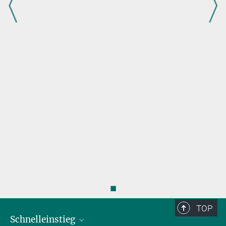
Hans Sell
Dr. Britt Schlünz
schluenz@...
◼
TOP
Schnelleinstieg