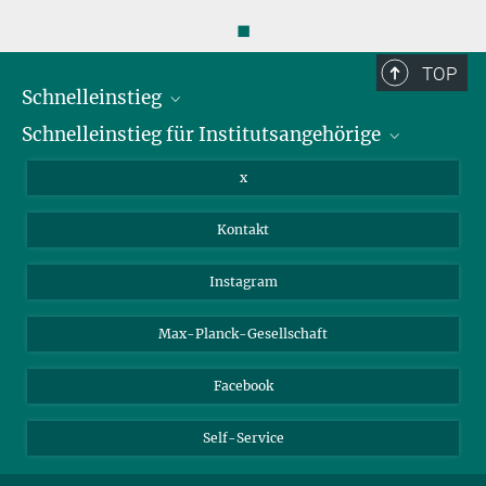
◼
TOP
Schnelleinstieg
Schnelleinstieg für Institutsangehörige
Bibliothek
Stellenangebote
Intranet
x
Webmail
Kontakt
Nextcloud
Travel Magic
Instagram
Max-Planck-Gesellschaft
Facebook
Self-Service