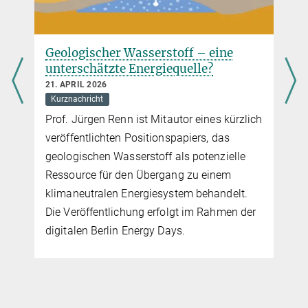
 eine
TIPMIP-Generalversammlung in
?
Tokio und CMIP-Workshop in Kyoto
13. APRIL 2026
Kurznachricht
nes kürzlich
Die Generalversammlung des Tipping
, das
Points Modelling Intercomparison Project
enzielle
(TIPMIP) fand an der Universität Tokio stat
einem
und wurde vom TIPMIP-Team sowie lokale
handelt.
Forschungspartnern organisiert.
Rahmen der