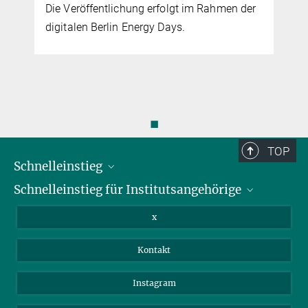
Die Veröffentlichung erfolgt im Rahmen der
digitalen Berlin Energy Days.
◼
TOP
Schnelleinstieg
Schnelleinstieg für Institutsangehörige
Bibliothek
Stellenangebote
Intranet
x
Webmail
Kontakt
Nextcloud
Travel Magic
Instagram