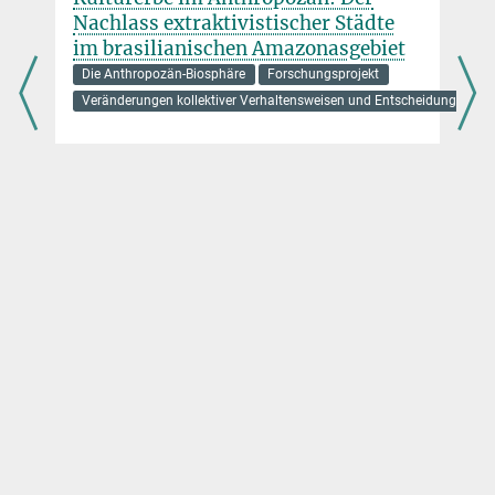
© M.Boxleitner
Dr. Kseniia Boxleitner (Ashastina)
Nachlass extraktivistischer Städte
im brasilianischen Amazonasgebiet
Wissenschaftliche Mitarbeiterin
boxleitner@...
Die Anthropozän-Biosphäre
Forschungsprojekt
Veränderungen kollektiver Verhaltensweisen und Entscheidungen
Gopesh Jha
Affiliierter Wissenschaftler
gjha@...
gopeshjha34@...