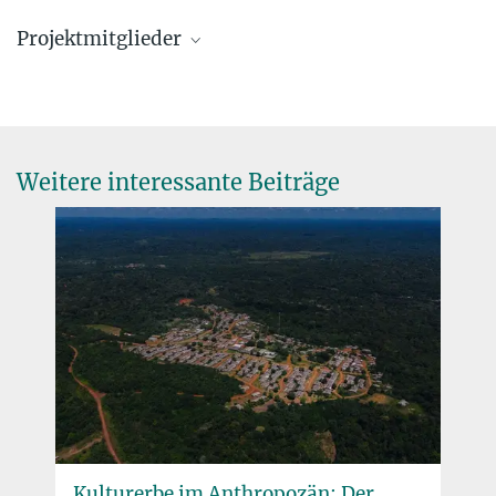
Mariya Antonosyan
Projektmitglieder
Wissenschaftliche Mitarbeiterin
antonosyan@...
Prof. Dr. Patrick Roberts
Direktor
+49 3641 686-730
roberts@...
Weitere interessante Beiträge
Noel Amano
Affiliierter Wissenschaftler
amano@...
Dr. Robert N. Spengler
Forschungsgruppenleiter
+49 3641 686-722
spengler@...
junominerva@...
Kulturerbe im Anthropozän: Der