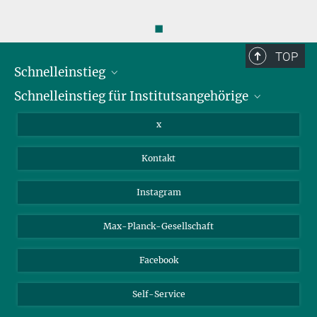
◼
TOP
Schnelleinstieg
Schnelleinstieg für Institutsangehörige
Bibliothek
Stellenangebote
Intranet
x
Webmail
Kontakt
Nextcloud
Travel Magic
Instagram
Max-Planck-Gesellschaft
Facebook
Self-Service